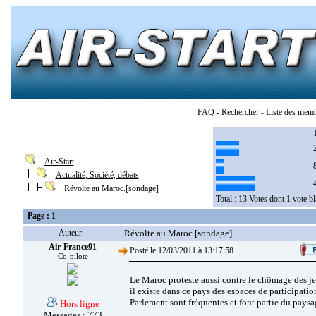
FAQ
Rechercher
Liste des mem
-
-
Air-Start
Actualité, Société, débats
Révolte au Maroc.[sondage]
Total : 13 Votes dont 1 vote b
Page : 1
Auteur
Révolte au Maroc.[sondage]
Air-France91
Posté le 12/03/2011 à 13:17:58
Co-pilote
Le Maroc proteste aussi contre le chômage des jeu
il existe dans ce pays des espaces de participatio
Parlement sont fréquentes et font partie du pays
Hors ligne
Messages : 773