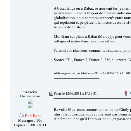
A Casablanca ou à Rabat, se trouvent les jeunes mé
personnes qui avons l'espoir de créer un autre mo
globalisation, nous sommes connectés entre nous, e
qui répriment et perpétuent la misère de notre civ
le cours de l'histoire
Moi étant sur place a Rabat (Maroc) je peut vous l
pillages et autres dans les autres villes.
J'attend vos réactions, commentaires...merci pour
Source:TF1, France 2, France 3, 2M, al jazeera, 
--Message édité par Air-France91 le 12/03/2011 à 15:00:
__________________________
fivezero
Posté le 12/03/2011 à 17:18:31
Chef de cabine
Ba voila Max, nous somme neutre moi et Cindy par
plus il faut dire que nous connaisont pas beauc
Hors ligne
d'intêret pour ce qu'il l'entoure de lui,en passant 
Messages : 106
Depuis : 10/01/2011