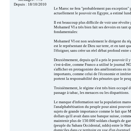
Depuis : 18/10/2010
Le Maroc ne fera "probablement pas exception" pa
actuellement le pouvoir en Egypte, a estimé lu
Il est beaucoup plus difficile de voir une révolt
Mohamed VI a très bien fait ses devoirs en tant qu'
fondamentales:
Mohamed VI est non seulement le dirigent du régi
est le représentant de Dieu sur terre, et en tant que
l'éloigner, sans créer un réel débat profond entre 
Deuxièmement, depuis qu'il a pris le pouvoir il y
c'est-à-dire, comme Franco a utilisé le journal 
s'afficher en protagoniste des améliorations en inf
importants, comme celui de l'économie et intérieu
portent la responsabilité des pénuries que le peup
Troisièmement, le régime s'est très bien occupé de
passage à tabac, les menaces ou les disparitions.
Le manque d'information sur la population maroc
l'analphabétisation du peuple pour ainsi pouvoir 
sujets de grande importance comme le fait que Moh
dollars qu'il avait dans une banque suisse, comm
maintenir plus de 150.000 soldats chargés de gar
(peuple du Sahara Occidental, ndds) entre le Maro
domiciles dans ce territoire en vue d'un éventue