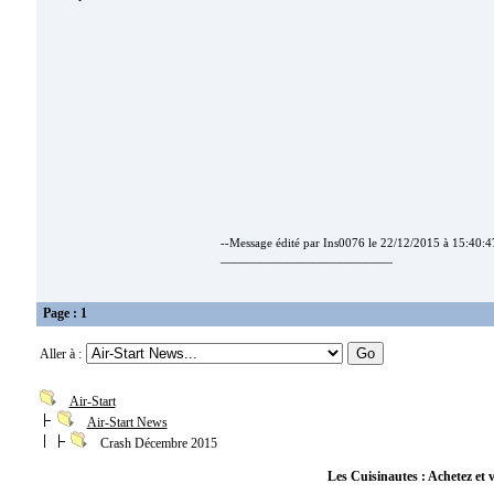
--Message édité par Ins0076 le 22/12/2015 à 15:40:4
__________________________
Page : 1
Aller à :
Air-Start
Air-Start News
Crash Décembre 2015
Les Cuisinautes : Achetez et v