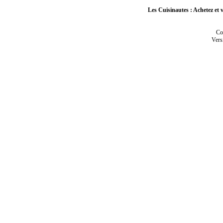
Les Cuisinautes : Achetez et v
Co
Vers