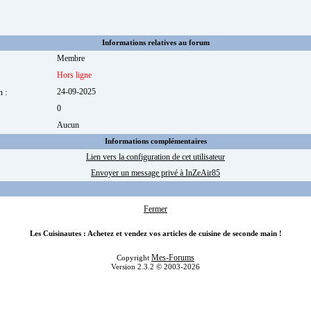
Informations relatives au forum
Membre
Hors ligne
m :
24-09-2025
0
:
Aucun
Informations complémentaires
Lien vers la configuration de cet utilisateur
Envoyer un message privé à InZeAir85
Fermer
Les Cuisinautes : Achetez et vendez vos articles de cuisine de seconde main !
Mes-Forums
Copyright
Version 2.3.2 © 2003-2026