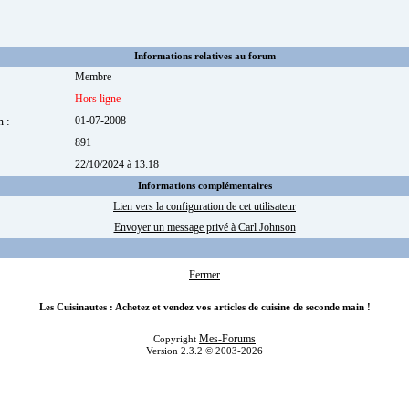
Informations relatives au forum
Membre
Hors ligne
m :
01-07-2008
891
:
22/10/2024 à 13:18
Informations complémentaires
Lien vers la configuration de cet utilisateur
Envoyer un message privé à Carl Johnson
Fermer
Les Cuisinautes : Achetez et vendez vos articles de cuisine de seconde main !
Mes-Forums
Copyright
Version 2.3.2 © 2003-2026