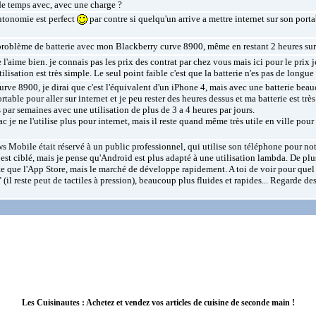
 de temps avec, avec une charge ?
autonomie est perfect
par contre si quelqu'un arrive a mettre internet sur son port
problème de batterie avec mon Blackberry curve 8900, même en restant 2 heures sur
je l'aime bien. je connais pas les prix des contrat par chez vous mais ici pour le pri
ilisation est très simple. Le seul point faible c'est que la batterie n'es pas de longu
ve 8900, je dirai que c'est l'équivalent d'un iPhone 4, mais avec une batterie beau
rtable pour aller sur internet et je peu rester des heures dessus et ma batterie est très 
s par semaines avec une utilisation de plus de 3 a 4 heures par jours.
 je ne l'utilise plus pour internet, mais il reste quand même très utile en ville pou
 Mobile était réservé à un public professionnel, qui utilise son téléphone pour not
est ciblé, mais je pense qu'Android est plus adapté à une utilisation lambda. De plus
e que l'App Store, mais le marché de développe rapidement. A toi de voir pour quel ut
" (il reste peut de tactiles à pression), beaucoup plus fluides et rapides... Regarde de
Les Cuisinautes : Achetez et vendez vos articles de cuisine de seconde main !