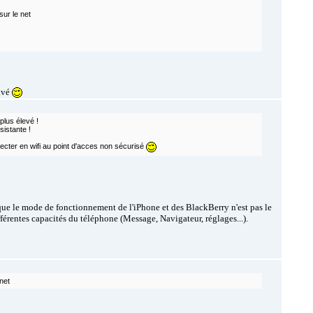
sur le net
tivé
plus élevé !
sistante !
nnecter en wifi au point d'acces non sécurisé
que le mode de fonctionnement de l'iPhone et des BlackBerry n'est pas le
érentes capacités du téléphone (Message, Navigateur, réglages...).
 net