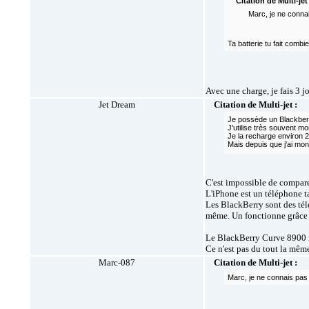
Citation de Multi-jet 
Marc, je ne conna
Ta batterie tu fait comb
Avec une charge, je fais 3 j
Jet Dream
Citation de Multi-jet :
Je possède un Blackberry
J'utilise très souvent mo
Je la recharge environ 2
Mais depuis que j'ai mon 
C'est impossible de compare
L'iPhone est un téléphone tac
Les BlackBerry sont des tél
même. Un fonctionne grâce a
Le BlackBerry Curve 8900 n
Ce n'est pas du tout la mêm
Marc-087
Citation de Multi-jet :
Marc, je ne connais pas