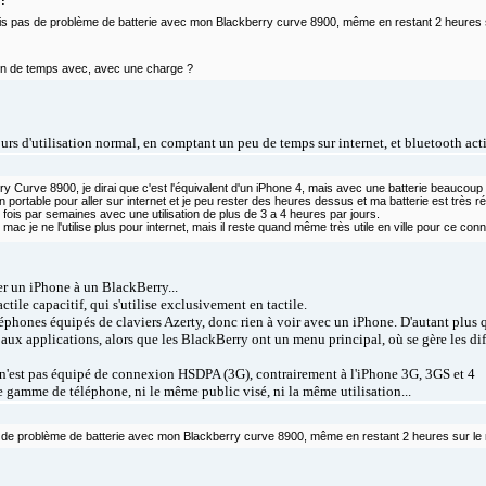
:
is pas de problème de batterie avec mon Blackberry curve 8900, même en restant 2 heures 
ien de temps avec, avec une charge ?
ours d'utilisation normal, en comptant un peu de temps sur internet, et bluetooth ac
 Curve 8900, je dirai que c'est l'équivalent d'un iPhone 4, mais avec une batterie beaucoup 
n portable pour aller sur internet et je peu rester des heures dessus et ma batterie est très ré
 fois par semaines avec une utilisation de plus de 3 a 4 heures par jours.
mac je ne l'utilise plus pour internet, mais il reste quand même très utile en ville pour ce co
r un iPhone à un BlackBerry...
tile capacitif, qui s'utilise exclusivement en tactile.
éphones équipés de claviers Azerty, donc rien à voir avec un iPhone. D'autant plus 
ux applications, alors que les BlackBerry ont un menu principal, où se gère les diff
'est pas équipé de connexion HSDPA (3G), contrairement à l'iPhone 3G, 3GS et 4
e gamme de téléphone, ni le même public visé, ni la même utilisation...
 de problème de batterie avec mon Blackberry curve 8900, même en restant 2 heures sur le