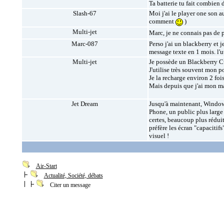
Ta batterie tu fait combien
Slash-67
Moi j'ai le player one son 
comment
)
Multi-jet
Marc, je ne connais pas de 
Marc-087
Perso j'ai un blackberry et 
message texte en 1 mois. l'ut
Multi-jet
Je possède un Blackberry Cur
J'utilise très souvent mon po
Je la recharge environ 2 foi
Mais depuis que j'ai mon mac
Jet Dream
Jusqu'à maintenant, Windows
Phone, un public plus large 
certes, beaucoup plus réduit
préfère les écran "capacitifs
visuel !
Air-Start
Actualité, Société, débats
Citer un message