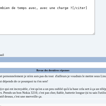
mail
Revue des dernières réponses
et personnelement je m'en sors pas du tout
d'ailleurs je voudrais le mettre sous Lin
t dépends de ce pourquoi tu t'en sers!
(ce qui est incroyable, c'est qu'on a un peu oublié qu'à la base cela sert à ça un télé
es. Prends un bon Nokia 3210, c'est pas cher, fiable, batterie longue (si tu sais l'uti
tif dessus, c'est une merveille ça.