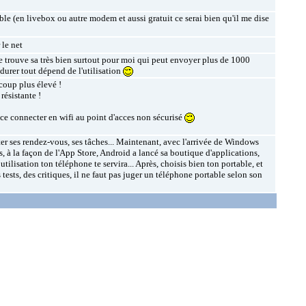
able (en livebox ou autre modem et aussi gratuit ce serai bien qu'il me dise
 le net
x je trouve sa très bien surtout pour moi qui peut envoyer plus de 1000
e durer tout dépend de l'utilisation
coup plus élevé !
résistante !
r ce connecter en wifi au point d'acces non sécurisé
er ses rendez-vous, ses tâches... Maintenant, avec l'arrivée de Windows
, à la façon de l'App Store, Android a lancé sa boutique d'applications,
ilisation ton téléphone te servira... Après, choisis bien ton portable, et
s tests, des critiques, il ne faut pas juger un téléphone portable selon son