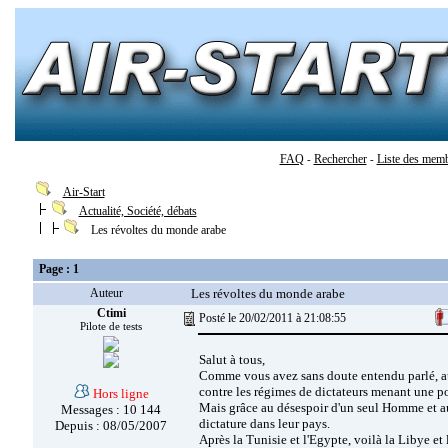
FAQ
Rechercher
Liste des mem
-
-
Air-Start
Actualité, Société, débats
Les révoltes du monde arabe
Page : 1
Auteur
Les révoltes du monde arabe
Ctimi
Posté le 20/02/2011 à 21:08:55
Pilote de tests
Salut à tous,
Comme vous avez sans doute entendu parlé, au
contre les régimes de dictateurs menant une po
Hors ligne
Mais grâce au désespoir d'un seul Homme et au 
Messages : 10 144
dictature dans leur pays.
Depuis : 08/05/2007
Après la Tunisie et l'Egypte, voilà la Libye et