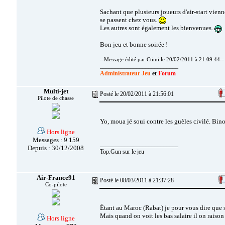
Sachant que plusieurs joueurs d'air-start vienn
se passent chez vous.
Les autres sont également les bienvenues.
Bon jeu et bonne soirée !
--Message édité par Ctimi le 20/02/2011 à 21:09:44--
__________________________
Administrateur Jeu
et
Forum
Multi-jet
Posté le 20/02/2011 à 21:56:01
Pilote de chasse
Yo, moua jé soui contre les guèles civilé. Bin
Hors ligne
Messages : 9 159
__________________________
Depuis : 30/12/2008
Top.Gun sur le jeu
Air-France91
Posté le 08/03/2011 à 21:37:28
Co-pilote
Étant au Maroc (Rabat) je pour vous dire que s
Mais quand on voit les bas salaire il on raison
Hors ligne